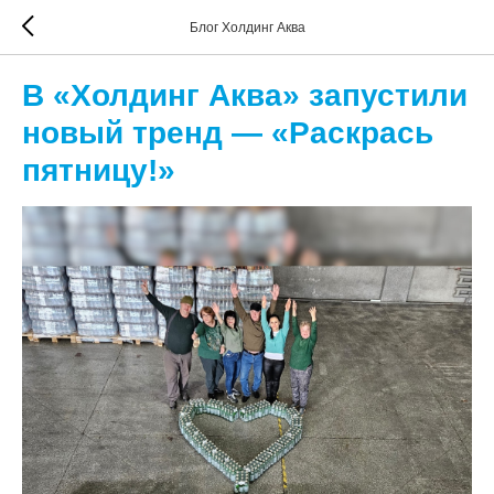
Блог Холдинг Аква
В «Холдинг Аква» запустили
новый тренд — «Раскрась
пятницу!»