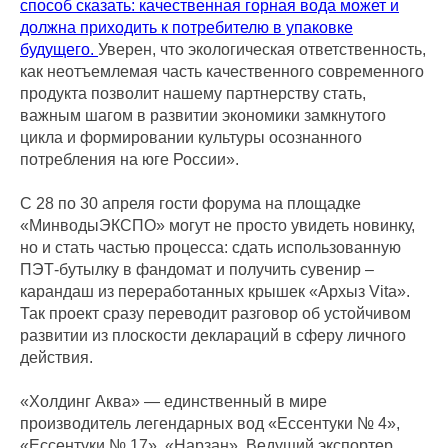
способ сказать: качественная горная вода может и
должна приходить к потребителю в упаковке
будущего.
Уверен, что экологическая ответственность,
как неотъемлемая часть качественного современного
продукта позволит нашему партнерству стать,
важным шагом в развитии экономики замкнутого
цикла и формировании культуры осознанного
потребления на юге России».
С 28 по 30 апреля гости форума на площадке
«МинводыЭКСПО» могут не просто увидеть новинку,
но и стать частью процесса: сдать использованную
ПЭТ-бутылку в фандомат и получить сувенир –
карандаш из переработанных крышек «Архыз Vita».
Так проект сразу переводит разговор об устойчивом
развитии из плоскости деклараций в сферу личного
действия.
«Холдинг Аква» — единственный в мире
производитель легендарных вод «Ессентуки № 4»,
«Ессентуки № 17», «Нарзан». Ведущий экспортер