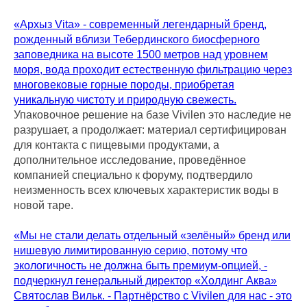
«Архыз Vita» - современный легендарный бренд,
рожденный вблизи Тебердинского биосферного
заповедника на высоте 1500 метров над уровнем
моря, вода проходит естественную фильтрацию через
многовековые горные породы, приобретая
уникальную чистоту и природную свежесть.
Упаковочное решение на базе Vivilen это наследие не
разрушает, а продолжает: материал сертифицирован
для контакта с пищевыми продуктами, а
дополнительное исследование, проведённое
компанией специально к форуму, подтвердило
неизменность всех ключевых характеристик воды в
новой таре.
«Мы не стали делать отдельный «зелёный» бренд или
нишевую лимитированную серию, потому что
экологичность не должна быть премиум-опцией, -
подчеркнул генеральный директор «Холдинг Аква»
Святослав Вильк. - Партнёрство с Vivilen для нас - это