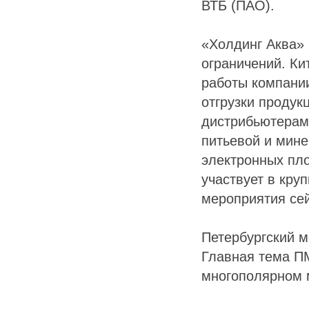
ВТБ (ПАО).
«Холдинг Аква» 
ограничений. Ки
работы компании
отгрузки продук
дистрибьютерами
питьевой и мин
электронных пло
участвует в кру
мероприятия сей
Петербургский м
Главная тема ПМ
многополярном 