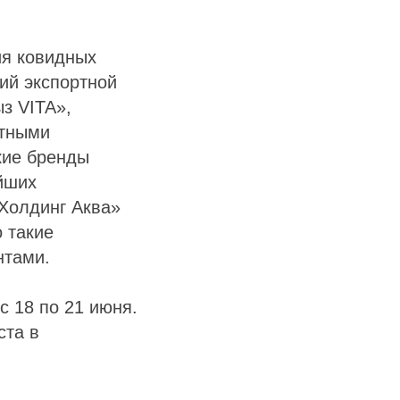
ия ковидных
ий экспортной
з VITA»,
стными
кие бренды
йших
«Холдинг Аква»
 такие
нтами.
 18 по 21 июня.
ста в