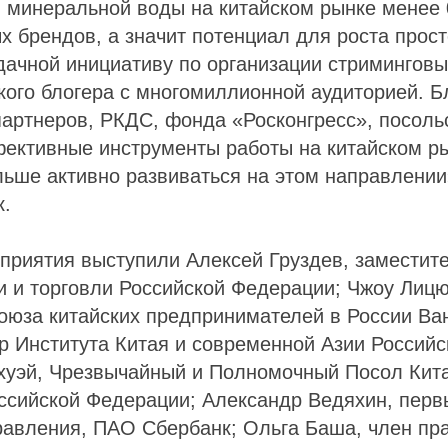
 минеральной воды на китайском рынке менее 
х брендов, а значит потенциал для роста прос
дачной инициативу по организации стриминговы
кого блогера с многомиллионной аудиторией. Б
партнеров, РКДС, фонда «Росконгресс», посол
ективные инструменты работы на китайском р
ьше активно развиваться на этом направлении»
к.
приятия выступили Алексей Груздев, заместит
 и торговли Российской Федерации; Чжоу Лицю
оюза китайских предпринимателей в России Ва
р Института Китая и современной Азии Россий
ьхуэй, Чрезвычайный и Полномочный Посол Кит
ссийской Федерации; Александр Ведяхин, перв
равления, ПАО Сбербанк; Ольга Баша, член пр