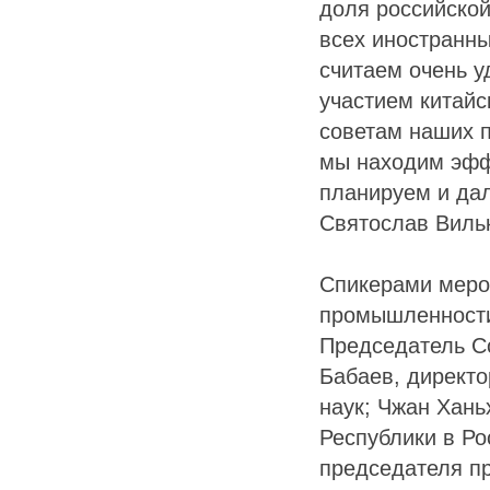
доля российской
всех иностранны
считаем очень у
участием китайс
советам наших 
мы находим эфф
планируем и дал
Святослав Виль
Спикерами меро
промышленности
Председатель С
Бабаев, директо
наук; Чжан Хан
Республики в Ро
председателя п