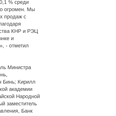
0,1 % среди
то огромен. Мы
х продаж с
лагодаря
ьства КНР и РЭЦ
ынке и
, - отметил
ель Министра
нь,
н Бинь; Кирилл
ской академии
айской Народной
ый заместитель
авления, Банк