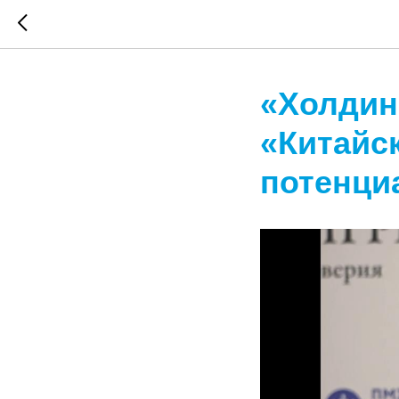
«Холдин
«Китайс
потенци