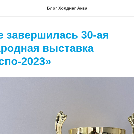
Блог Холдинг Аква
е завершилась 30-ая
родная выставка
спо-2023»