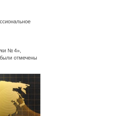
ессиональное
ки № 4»,
 были отмечены