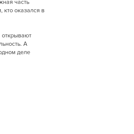
ажная часть
, кто оказался в
я открывают
льность. А
одном деле