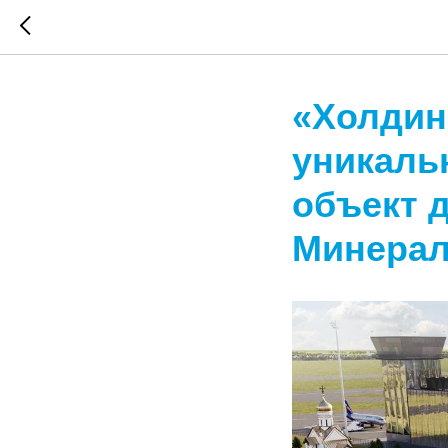
«Холдин
уникаль
объект 
Минера