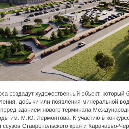
рса создадут художественный объект, который 
ления, добычи или появления минеральной вод
 перед зданием нового терминала Международн
ды им. М.Ю. Лермонтова. К участию в конкурс
и ссузов Ставропольского края и Карачаево-Че