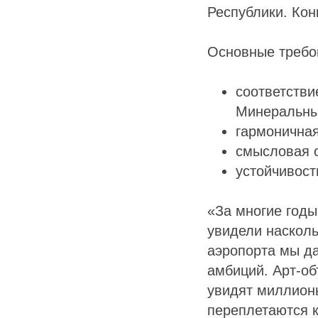
Республики. Кон
Основные требов
соответстви
Минеральны
гармоничная
смысловая с
устойчивост
«За многие годы
увидели насколь
аэропорта мы да
амбиций. Арт-о
увидят миллионы
переплетаются 