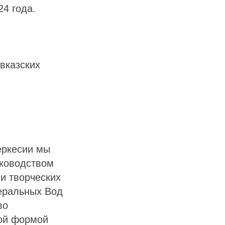
4 года.
вказских
еркесии мы
уководством
и творческих
неральных Вод
во
ной формой