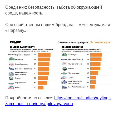
Среди них: безопасность, забота об окружающей
среде, надежность.
Они свойственны нашим брендам — «Ессентукам» и
«Нарзану»!
Подробности по ссылке:
https://romir.ru/studies/reytingi-
zametnosti-i-doveriya-pitevaya-voda