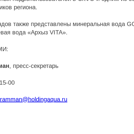
иков региона.
ндов также представлены минеральная вода G
вая вода «Архыз VITA».
МИ:
ман
, пресс-секретарь
-15-00
.bramman@holdingaqua.ru