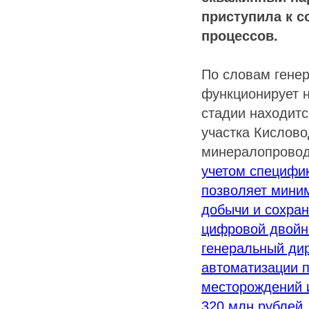
приступила к 
процессов.
По словам гене
функционирует 
стадии находитс
участка Кислов
минералопровод
учетом специфик
позволяет миним
добычи и сохра
цифровой двойни
генеральный дир
автоматизации 
месторождений и
320 млн рублей.