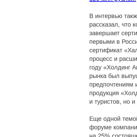
В интервью так
рассказал, что 
завершает серт
первыми в Росс
сертификат «Хал
процесс и расши
году «Холдинг А
рынка был выпущ
предпочтениям и
продукция «Холд
и туристов, но 
Еще одной темой
форуме компания
на 25% состояще