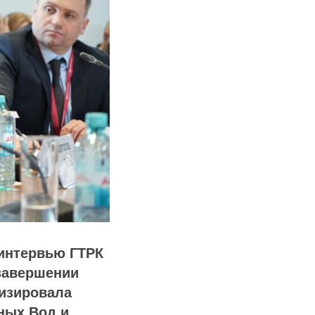
 интервью ГТРК
 завершении
изировала
ных Вод и