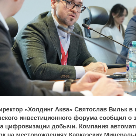
иректор «Холдинг Аква» Святослав Вильк в
азского инвестиционного форума сообщил о
па цифровизации добычи. Компания автомат
рк на месторождениях Кавказских Минераль