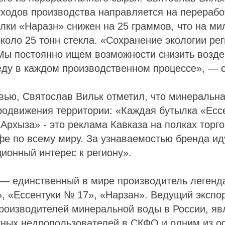
тходов производства направляется на переработ
лки «Наразн» снижен на 25 граммов, что на м
коло 25 тонн стекла. «Сохранение экологии ре
Мы постоянно ищем возможности снизить возде
ду в каждом производственном процессе», — с
ью, Святослав Вильк отметил, что минеральна
родвижения территории: «Каждая бутылка «Есс
Архыза» - это реклама Кавказа на полках торго
фе по всему миру. За узнаваемостью бренда ид
ционный интерес к региону».
 — единственный в мире производитель легенд
, «Ессентуки № 17», «Нарзан». Ведущий экспо
производителей минеральной воды в России, яв
тных недропользователей в СКФО и одним из о