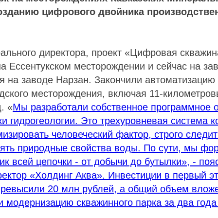
созданию цифрового двойника производстве
рального директора, проект «Цифровая скважи
на Ессентукском месторождении и сейчас на з
я на заводе Нарзан. Закончили автоматизацию
одского месторождения, включая 11-километро
. «
Мы разработали собственное программное о
и гидрогеологии. Это трехуровневая система к
изировать человеческий фактор, строго следи
нять природные свойства воды. По сути, мы ф
к всей цепочки - от добычи до бутылки», - поя
ектор «Холдинг Аква». Инвестиции в первый э
превысили 20 млн рублей, а общий объем влож
 модернизацию скважинного парка за два года