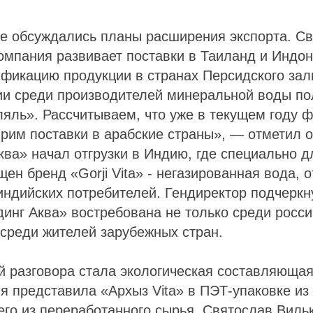
же обсуждались планы расширения экспорта. С
компания развивает поставки в Таиланд и Индон
ификацию продукции в странах Персидского за
ии среди производителей минеральной воды по
яль». Рассчитываем, что уже в текущем году 
рим поставки в арабские страны», — отметил 
ква» начал отгрузки в Индию, где специально д
ен бренд «Gorji Vita» - негазированная вода,
ндийских потребителей. Гендиректор подчеркну
инг Аква» востребована не только среди росс
и среди жителей зарубежных стран.
 разговора стала экологическая составляющая
 представила «Архыз Vita» в ПЭТ-упаковке из п
го из переработанного сырья. Святослав Виль