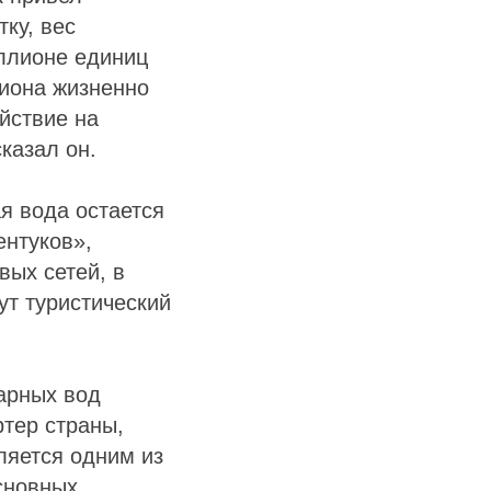
ку, вес
иллионе единиц
гиона жизненно
йствие на
казал он.
я вода остается
ентуков»,
вых сетей, в
ут туристический
арных вод
ртер страны,
ляется одним из
сновных