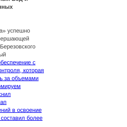
нных
на» успешно
авершающей
 Березовского
вый
беспечение с
онтроля, которая
ть за объемами
ормируем
снил
тап
ений в освоение
 составил более