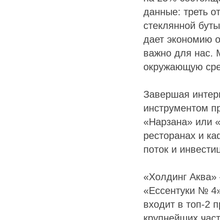
данные: треть о
стеклянной буты
дает экономию о
важно для нас. 
окружающую сре
Завершая интерв
инструментом п
«Нарзана» или «
ресторанах и ка
поток и инвести
«Холдинг Аква»
«Ессентуки № 4»
входит в топ-2 
крупнейших час