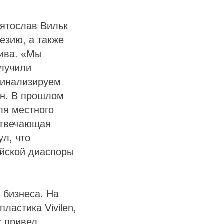
вятослав Вильк
езию, а также
лива. «Мы
лучили
финализируем
он. В прошлом
ля местного
 отвечающая
л, что
ийской диаспоры
 бизнеса. На
ластика Vivilen,
к привел