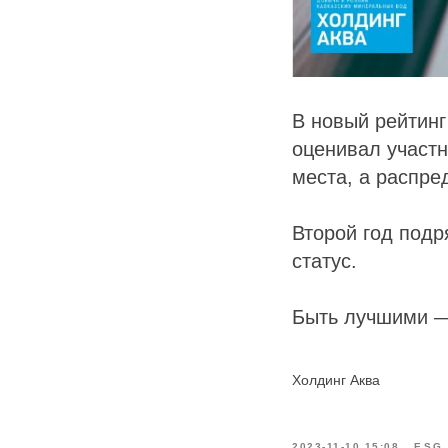
В новый рейтинг
оценивал участ
места, а распре
Второй год подр
статус.
Быть лучшими —
Холдинг Аква
2023-11-10 15:08
ESG