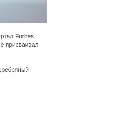
ортал Forbes
не присваивал
серебряный