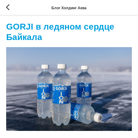
Блог Холдинг Аква
GORJI в ледяном сердце
Байкала