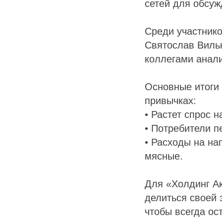
сетей для обсуж
Среди участник
Святослав Вильк
коллегами анали
Основные итоги
привычках:
• Растет спрос н
• Потребители п
• Расходы на на
мясные.
Для «Холдинг Ак
делиться своей 
чтобы всегда ос