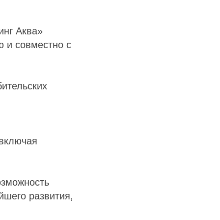
инг Аква»
ю и совместно с
бительских
 включая
озможность
йшего развития,