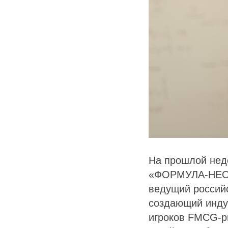
На прошлой нед
«ФОРМУЛА-НЕО»
ведущий российс
создающий инду
игроков FMCG-ры