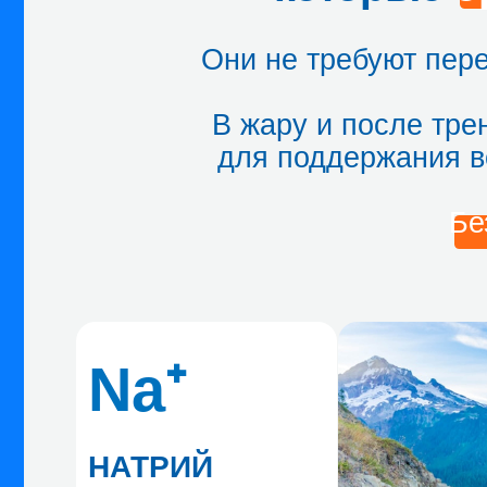
Na⁺
НАТРИЙ
Поддерживает водно-
солевой баланс,
регулирует объём
жидкости в клетках
Cl⁻
ХЛОР
Поддерживает кислот
щелочной баланс