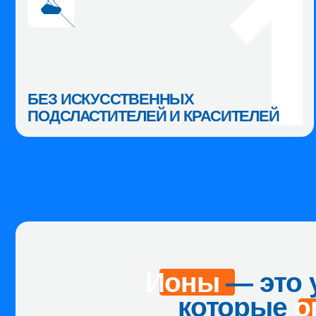
ПОДСЛАСТИТЕЛЕЙ И КРАСИТЕЛЕЙ
В
Ионы
— это уже
которые
орга
Они не требуют перераб
В жару и после трениро
для поддержания водно-
Без ни