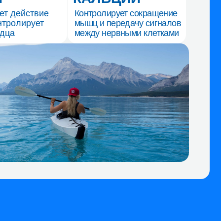
йся
йся!