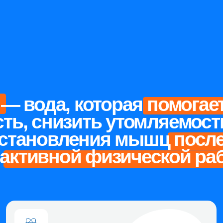
вода, которая помогает улу
 снизить утомляемость и ус
ановления мышц после трен
тивной физической работы
ОДЕРЖИТ 5
ВОССТА