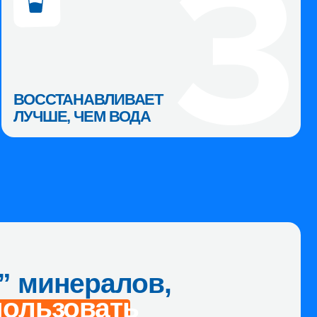
 ЧЕМ ВОДА
ералов,
овать
ем минералы.
торые нужны
 организма.