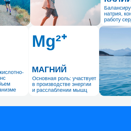
в производстве энергии
е
и расслаблении мышц
анавлива
станавлива