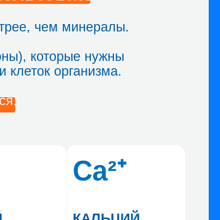
Ca²⁺
КАЛЬЦИЙ
Контролирует сокращение
мышц и передачу сигналов
между нервными клетками