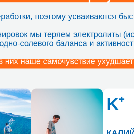
K⁺
КАЛИЙ
Балансирует действие
натрия, контролирует
работу сердца
Mg²⁺
МАГНИЙ
но-
Основная роль: участвует