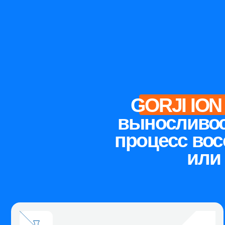
GORJI ION — 
выносливость,
процесс восст
или ак
БЕЗ ИСКУССТВЕННЫХ
С