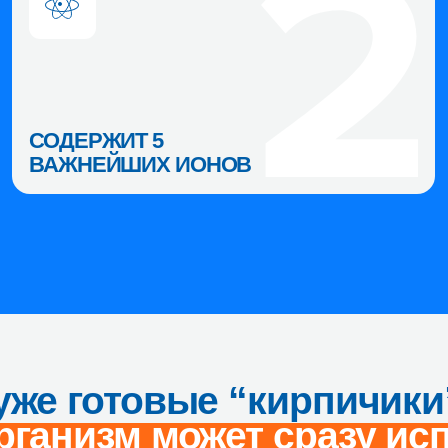
АЖНЕЙШИХ ИОНОВ
ЛУЧШЕ,
 готовые “кирпичики” мин
низм может сразу использ
отки, поэтому усваиваются быстрее, ч
вок мы теряем электролиты (ионы), ко
солевого баланса и активности клеток
х наше самочувствие ухудшается.