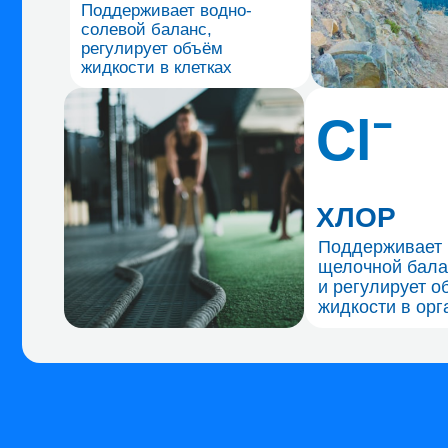
и регулирует объем
жидкости в организм
Восст
и не о