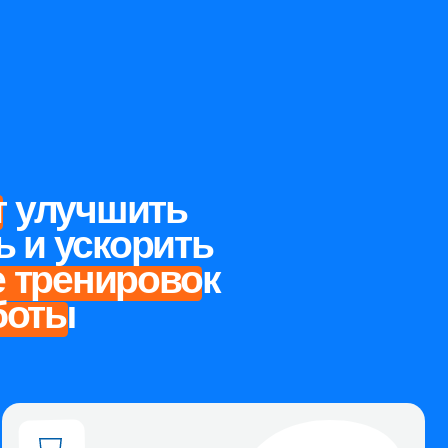
чшить
корить
ировок
НАВЛИВАЕТ