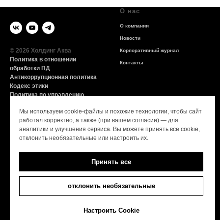
О нас
О компании
Новости
© 2026 Холдинг Аква
Корпоративный журнал
Политика в отношении
Контакты
обработки ПД
Антикоррупционная политика
Кодекс этики
Политика по управлению
конфликтом интересов
Мы используем cookie-файлы и похожие технологии, чтобы сайт
СОУТ
работал корректно, а также (при вашем согласии) — для
аналитики и улучшения сервиса. Вы можете принять все cookie,
Продукция
Информация
отклонить необязательные или настроить их.
Ессентуки
Купить
Принять все
Нарзан
Партнёрам
Архыз VITA
Линия заботы о потребителе
отклонить необязательные
GORJI
Оригинал VS Контрафакт
GORJI ION
Карьера
Настроить Cookie
GORJI +
Единая горячая линия