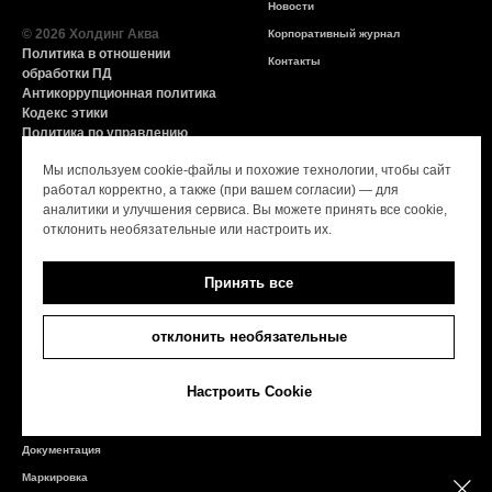
Новости
© 2026 Холдинг Аква
Корпоративный журнал
Политика в отношении
Контакты
обработки ПД
Антикоррупционная политика
Кодекс этики
Политика по управлению
конфликтом интересов
Мы используем cookie-файлы и похожие технологии, чтобы сайт
СОУТ
работал корректно, а также (при вашем согласии) — для
аналитики и улучшения сервиса. Вы можете принять все cookie,
Продукция
Информация
отклонить необязательные или настроить их.
Ессентуки
Купить
Принять все
Нарзан
Партнёрам
Архыз VITA
Линия заботы о потребителе
отклонить необязательные
GORJI
Оригинал VS Контрафакт
GORJI ION
Карьера
Настроить Cookie
GORJI +
Единая горячая линия
Логистические параметры
Документация
Маркировка