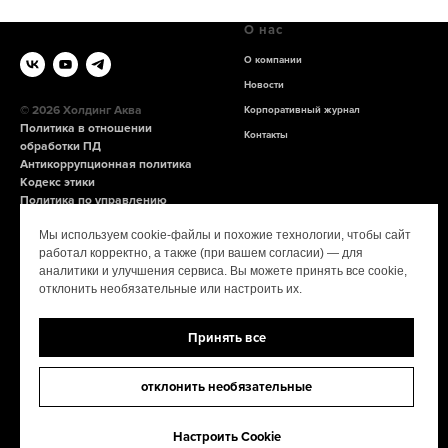
О нас
О компании
Новости
© 2026 Холдинг Аква
Корпоративный журнал
Политика в отношении
Контакты
обработки ПД
Антикоррупционная политика
Кодекс этики
Политика по управлению
конфликтом интересов
Мы используем cookie-файлы и похожие технологии, чтобы сайт
СОУТ
работал корректно, а также (при вашем согласии) — для
аналитики и улучшения сервиса. Вы можете принять все cookie,
Продукция
Информация
отклонить необязательные или настроить их.
Ессентуки
Купить
Принять все
Нарзан
Партнёрам
Архыз VITA
Линия заботы о потребителе
отклонить необязательные
GORJI
Оригинал VS Контрафакт
GORJI ION
Карьера
Настроить Cookie
GORJI +
Единая горячая линия