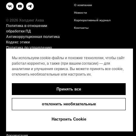
О компании
Новости
© 2026 Холдинг Аква
Корпоративный журнал
Политика в отношении
Контакты
обработки ПД
Антикоррупционная политика
Кодекс этики
Политика по управлению
конфликтом интересов
Мы используем cookie-файлы и похожие технологии, чтобы сайт
СОУТ
работал корректно, а также (при вашем согласии) — для
аналитики и улучшения сервиса. Вы можете принять все cookie,
Продукция
Информация
отклонить необязательные или настроить их.
Ессентуки
Купить
Принять все
Нарзан
Партнёрам
Архыз VITA
Линия заботы о потребителе
отклонить необязательные
GORJI
Оригинал VS Контрафакт
GORJI ION
Карьера
Настроить Cookie
GORJI +
Единая горячая линия
Логистические параметры
Документация